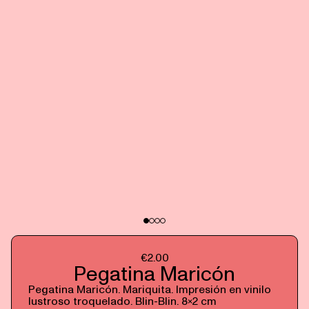
€
2.00
Pegatina Maricón
Pegatina Maricón. Mariquita. Impresión en vinilo
lustroso troquelado. Blin-Blin. 8x2 cm