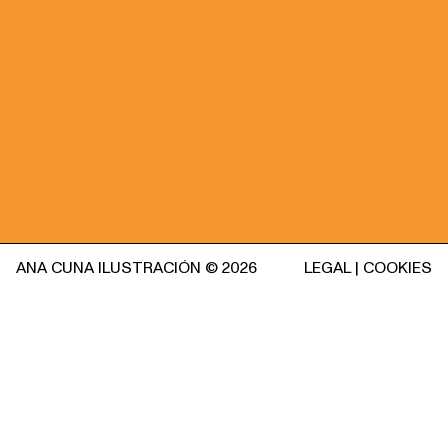
ANA CUNA ILUSTRACIÓN © 2026
LEGAL
|
COOKIES
OTROS PROYECTOS
Interactive Game / Inditex
Revi