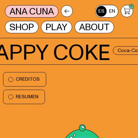
0
ANA CUNA
ES
EN
SHOP
PLAY
ABOUT
PPY COKE
Coca-Cola
CRÉDITOS
RESUMEN